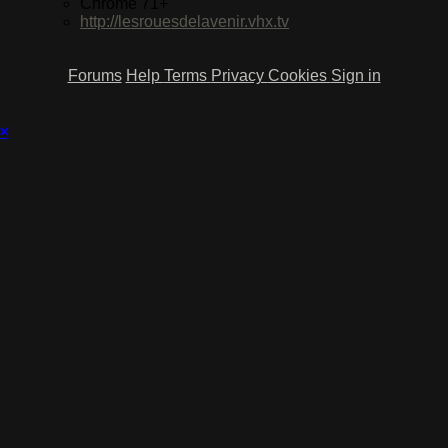
Chrome 71+
http://lesrouesdelavenir.vhx.tv
Forums
Help
Terms
Privacy
Cookies
Sign in
×