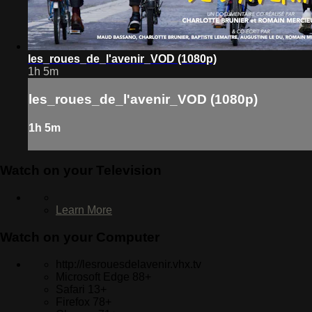
les_roues_de_l'avenir_VOD (1080p)
1h 5m
les_roues_de_l'avenir_VOD (1080p)
1h 5m
Watch on your
Television
Learn More
Watch on your
Computer
http://lesrouesdelavenir.vhx.tv
Microsoft Edge 88+
Safari 13+
Firefox 78+