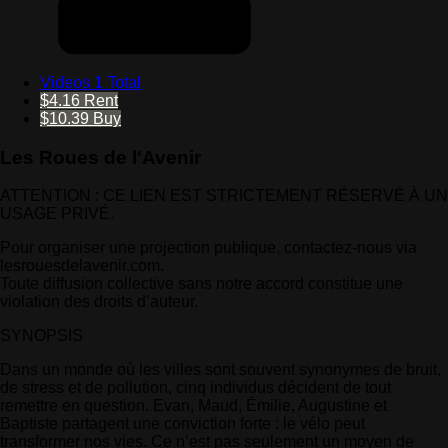
Videos
1 Total
$4.16
Rent
$10.39
Buy
Les Roues de l'Avenir
ATTENTION : CE LIEN EST STRICTEMENT RÉSERVÉ À UN
USAGE PRIVÉ.
Pour organiser une projection publique, contactez-nous via
lesrouesdelavenir.com.
Toute diffusion collective sans notre accord constitue une
violation des droits d’auteur.
SYNOPSIS
Dans un monde où les villes sont souvent synonymes de bruit,
de stress et de pollution, cinq individus décident de tout
remettre en question. Evan, Maud, Émilie, Augustine et
Baptiste partagent une conviction forte : le vélo peut
transformer nos vies. Ce n’est pas seulement un moyen de